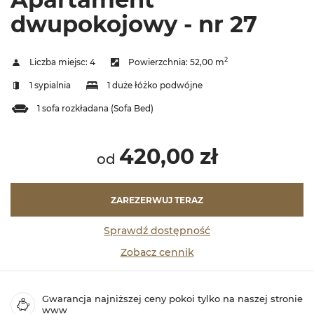
dwupokojowy - nr 27
2
Liczba miejsc:
4
Powierzchnia:
52,00 m
1 sypialnia
1 duże łóżko podwójne
1 sofa rozkładana (Sofa Bed)
420,00 zł
od
ZAREZERWUJ TERAZ
Sprawdź dostępność
Zobacz cennik
Gwarancja najniższej ceny pokoi tylko na naszej stronie
www